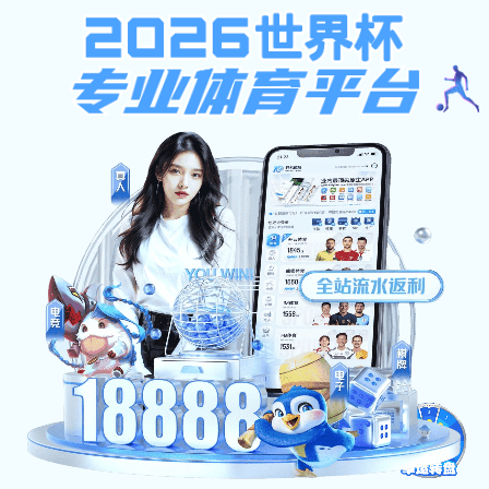
aoa网页版入口博客网
导航
当前位置：与“优酷土豆”相关的标签
播放量显示会完全退出在线视频舞台吗
2019-11-20 | 分类：职场江湖 | 浏览:28
1月9日，优酷微博官宣取消全站前端视频播放量
显示，是继爱奇艺之后的第二个在线视频巨头主
动取消播放量的前端
共
1
页
1
条
广告服务
|
联系我们
Copyright © 2002-2026 aoa网页版入口新闻博客 版权所有 非商用版本 网站备案
号：
粤ICP备21495156号