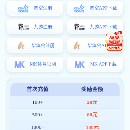
其自动驾驶汽车被迫退出自动驾驶模式，将控制权交还给人
类驾驶员的情况最为频繁。
此外，苹果在一年的时间里总共测试79745英里路程，远低
于Waymo和Cruise，系统错误率却远高于对手。综合原
因，苹果不得不作出大规模裁员的计划。
其实这不是该团队的第一轮裁员。2016年，苹果公司(Appl
e)从开发一款功能齐全的自动驾驶汽车，转变为只开发底层
平台，因此裁掉了很多人。
尽管发生裁员事件，但苹果表示仍将自动驾驶系统视为未来
的巨大机遇。
标签：
无人驾驶业
自动驾驶
苹果