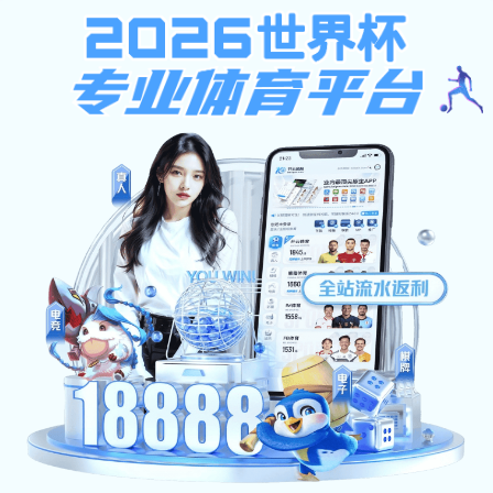
aoa网页版入口博客网
导航
当前位置：
主页
>
创业点子
无人驾驶业务再遇阻力 裁员190人
作者：admin
时间：2019-11-20 14:27:46
浏览：
31
近日，苹果公司在给加州某部门的邮件中显示，苹果公司的